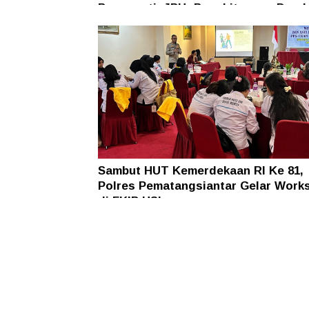
Pengganti, JPU: Penghitungan Dend
Berdasarkan MC
Sambut HUT Kemerdekaan RI Ke 81,
Polres Pematangsiantar Gelar Work
di FKIP USI