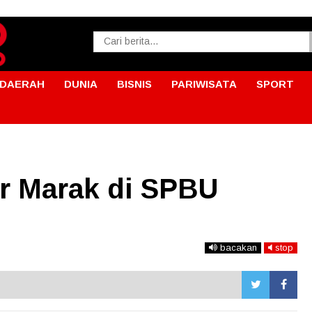
DAERAH
DUNIA
BISNIS
PARIWISATA
SPORT
r Marak di SPBU
bacakan
stop