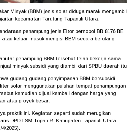
kar Minyak (BBM) jenis solar diduga marak mengambil
njaitan kecamatan Tarutung Tapanuli Utara.
endaraan penampung jenis Eltor bernopol BB 8176 BE
 atau keluar masuk mengisi BBM secara berulang
ahutar penampung BBM tersebut telah bekerja sama
ual minyak subsidi yang diambil dari SPBU daerah itu
ahwa gudang-gudang penyimpanan BBM bersubsidi
n liter solar menggunakan puluhan tempat penampungan
ersebut kemudian dijual kembali dengan harga yang
aan atau proyek besar.
 praktik ini. Kegiatan seperti sudah merugikan
etaris DPD LSM Topan RI Kabupaten Tapanuli Utara
/4/2025).