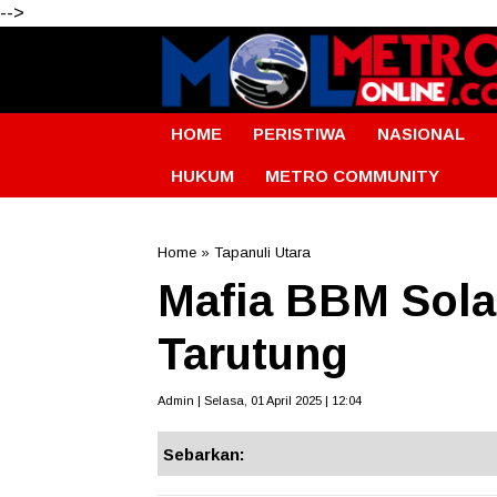
-->
HOME
PERISTIWA
NASIONAL
HUKUM
METRO COMMUNITY
Home
»
Tapanuli Utara
Mafia BBM Sola
Tarutung
Admin | Selasa, 01 April 2025 | 12:04
Sebarkan: