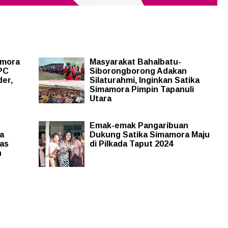
amora
Masyarakat Bahalbatu-
PC
Siborongborong Adakan
der,
Silaturahmi, Inginkan Satika
Simamora Pimpin Tapanuli
Utara
Emak-emak Pangaribuan
a
Dukung Satika Simamora Maju
as
di Pilkada Taput 2024
n