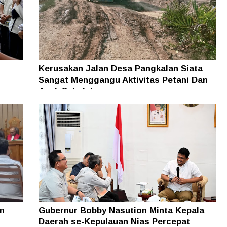
Kerusakan Jalan Desa Pangkalan Siata
Sangat Menggangu Aktivitas Petani Dan
Anak Sekolah
n
Gubernur Bobby Nasution Minta Kepala
Daerah se-Kepulauan Nias Percepat