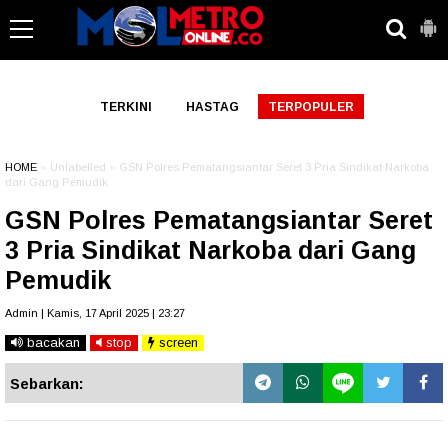
-->
TERKINI
HASTAG
TERPOPULER
HOME
» Unlabelled » GSN Polres Pematangsiantar Seret 3 Pria Sindikat Narkoba
dari Gang Pemudik
GSN Polres Pematangsiantar Seret
3 Pria Sindikat Narkoba dari Gang
Pemudik
Admin | Kamis, 17 April 2025 | 23:27
bacakan
stop
screen
Sebarkan: