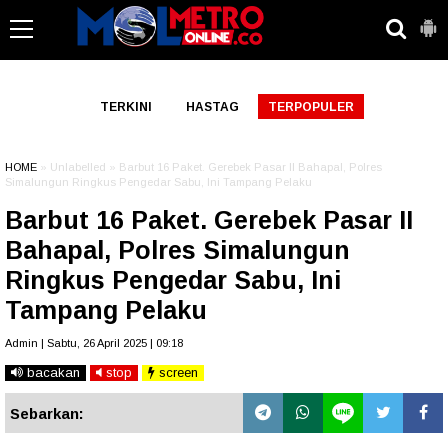
-->
TERKINI
HASTAG
TERPOPULER
HOME
» Unlabelled » Barbut 16 Paket. Gerebek Pasar II Bahapal, Polres
Simalungun Ringkus Pengedar Sabu, Ini Tampang Pelaku
Barbut 16 Paket. Gerebek Pasar II
Bahapal, Polres Simalungun
Ringkus Pengedar Sabu, Ini
Tampang Pelaku
Admin | Sabtu, 26 April 2025 | 09:18
bacakan
stop
screen
Sebarkan: