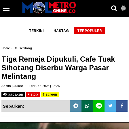
-->
TERKINI
HASTAG
TERPOPULER
Home
»
Deliserdang
Tiga Remaja Dipukuli, Cafe Tuak
Sihotang Diserbu Warga Pasar
Melintang
Admin | Jumat, 21 Februari 2025 | 15:26
bacakan
stop
screen
Sebarkan: