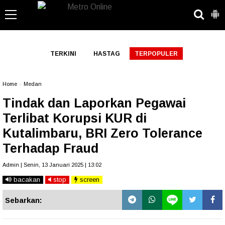
-->
TERKINI
HASTAG
TERPOPULER
Home
»
Medan
Tindak dan Laporkan Pegawai
Terlibat Korupsi KUR di
Kutalimbaru, BRI Zero Tolerance
Terhadap Fraud
Admin | Senin, 13 Januari 2025 | 13:02
bacakan
stop
screen
Sebarkan: