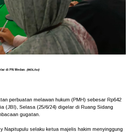
elar di PN Medan.
(MOL/Ist)
atan perbuatan melawan hukum (PMH) sebesar Rp642
a (JBI), Selasa (25/6/24) digelar di Ruang Sidang
mbacaan gugatan.
 Napitupulu selaku ketua majelis hakim menyinggung