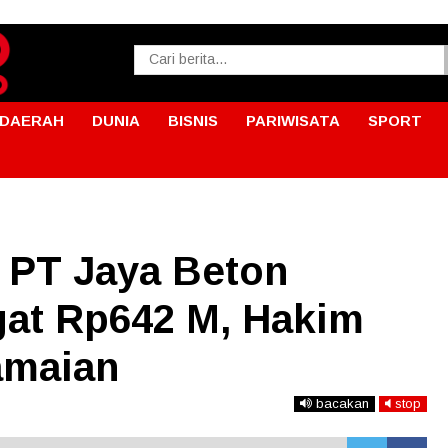
DAERAH
DUNIA
BISNIS
PARIWISATA
SPORT
 PT Jaya Beton
gat Rp642 M, Hakim
amaian
bacakan
stop