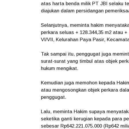
atas harta benda milik PT JBI selaku t
diajukan dalam persidangan pemeriksaa
Selanjutnya, meminta hakim menyataka
perkara seluas + 128.344,35 m2 atau +
VI/VII, Kelurahan Paya Pasir, Kecama
Tak sampai itu, penggugat juga memin
surat-surat yang timbul atas objek per
hukum mengikat.
Kemudian juga memohon kepada Hakim
atau mengosongkan objek perkara dal
penggugat.
Lalu, meminta Hakim supaya menyataka
seketika ganti kerugian kepada para pe
sebesar Rp642.221.075.000 (Rp642 milia