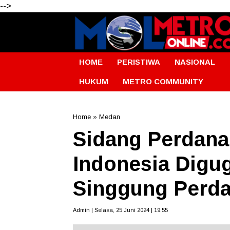
-->
HOME
PERISTIWA
NASIONAL
HUKUM
METRO COMMUNITY
Home
»
Medan
Sidang Perdana
Indonesia Digu
Singgung Perd
Admin | Selasa, 25 Juni 2024 | 19:55