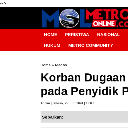
-->
HOME
PERISTIWA
NASIONAL
HUKUM
METRO COMMUNITY
Home
»
Medan
Korban Dugaan
pada Penyidik 
Admin | Selasa, 25 Juni 2024 | 19:03
Sebarkan: