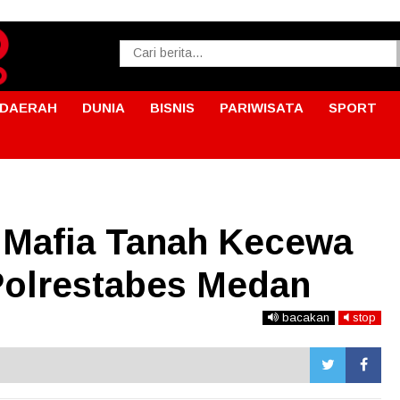
DAERAH
DUNIA
BISNIS
PARIWISATA
SPORT
 Mafia Tanah Kecewa
Polrestabes Medan
bacakan
stop