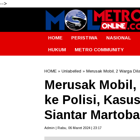
-->
HOME
PERISTIWA
NASIONAL
HUKUM
METRO COMMUNITY
HOME
» Unlabelled » Merusak Mobil, 2 Warga Dila
Merusak Mobil,
ke Polisi, Kasu
Siantar Martoba
Admin | Rabu, 06 Maret 2024 | 23:17