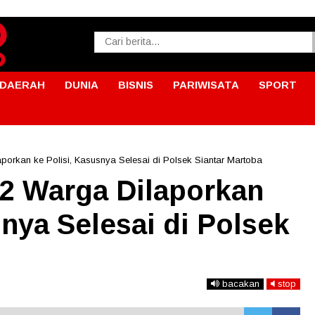
DAERAH
DUNIA
BISNIS
PARIWISATA
SPORT
porkan ke Polisi, Kasusnya Selesai di Polsek Siantar Martoba
 2 Warga Dilaporkan
snya Selesai di Polsek
bacakan
stop