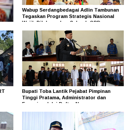
Wabup Serdangbedagai Adlin Tambunan
Tegaskan Program Strategis Nasional
Wajib Dilaksanakan Seluruh OPD
ades
apas
RT
Bupati Toba Lantik Pejabat Pimpinan
Tinggi Pratama, Administrator dan
Fungsional, Ini Daftar Namanya