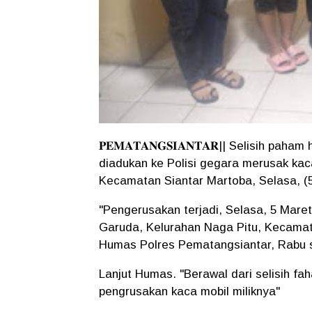
𝐏𝐄𝐌𝐀𝐓𝐀𝐍𝐆𝐒𝐈𝐀𝐍𝐓𝐀𝐑|| Selisih p
diadukan ke Polisi gegara merusak kaca
Kecamatan Siantar Martoba, Selasa, (5
"Pengerusakan terjadi, Selasa, 5 Maret
Garuda, Kelurahan Naga Pitu, Kecamat
Humas Polres Pematangsiantar, Rabu 
Lanjut Humas. "Berawal dari selisih f
pengrusakan kaca mobil miliknya"