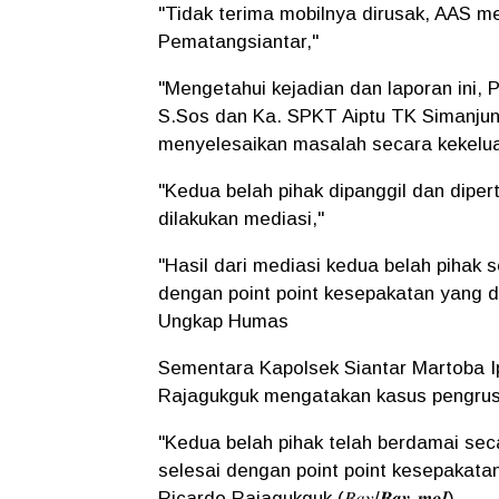
"Tidak terima mobilnya dirusak, AAS me
Pematangsiantar,"
"Mengetahui kejadian dan laporan ini, 
S.Sos dan Ka. SPKT Aiptu TK Simanjun
menyelesaikan masalah secara kekelua
"Kedua belah pihak dipanggil dan dipe
dilakukan mediasi,"
"Hasil dari mediasi kedua belah pihak
dengan point point kesepakatan yang d
Ungkap Humas
Sementara Kapolsek Siantar Martoba Ip
Rajagukguk mengatakan kasus pengrusa
"Kedua belah pihak telah berdamai seca
selesai dengan point point kesepakata
Ricardo Rajagukguk (𝐵𝑎𝑦/𝑩𝒂𝒚-𝒎𝒐𝒍)