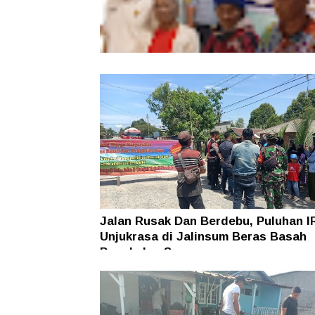
38 Lansia Terima Bantuan Sosial, K
Sitampurung Apresiasi Kepedulian L
Siborongborong
Jalan Rusak Dan Berdebu, Puluhan I
Unjukrasa di Jalinsum Beras Basah
Pangkalan Susu