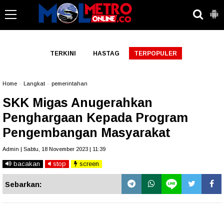
-->
TERKINI
HASTAG
TERPOPULER
Home
»
Langkat
»
pemerintahan
SKK Migas Anugerahkan
Penghargaan Kepada Program
Pengembangan Masyarakat
Admin | Sabtu, 18 November 2023 | 11:39
bacakan
stop
screen
Sebarkan: