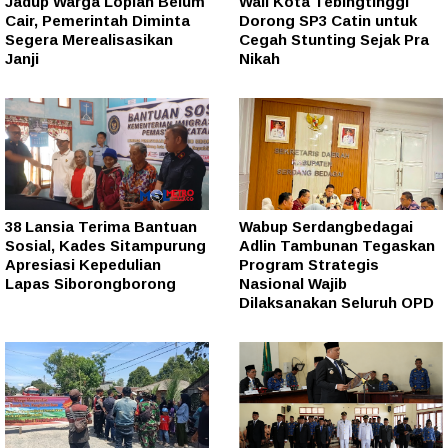
Jadup Warga Lopian Belum
Wali Kota Tebingtinggi
Cair, Pemerintah Diminta
Dorong SP3 Catin untuk
Segera Merealisasikan
Cegah Stunting Sejak Pra
Janji
Nikah
38 Lansia Terima Bantuan
Wabup Serdangbedagai
Sosial, Kades Sitampurung
Adlin Tambunan Tegaskan
Apresiasi Kepedulian
Program Strategis
Lapas Siborongborong
Nasional Wajib
Dilaksanakan Seluruh OPD