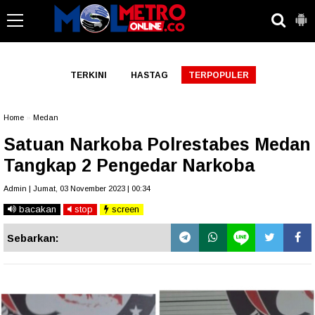
-->
TERKINI
HASTAG
TERPOPULER
Home
»
Medan
Satuan Narkoba Polrestabes Medan
Tangkap 2 Pengedar Narkoba
Admin | Jumat, 03 November 2023 | 00:34
bacakan
stop
screen
Sebarkan: