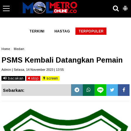
-->
TERKINI
HASTAG
TERPOPULER
Home
»
Medan
PSMS Kembali Datangkan Pemain
Admin | Selasa, 14 November 2023 | 13:55
bacakan
stop
screen
Sebarkan: