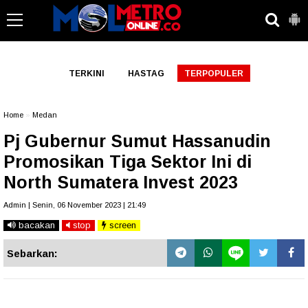
-->
TERKINI
HASTAG
TERPOPULER
Home
»
Medan
Pj Gubernur Sumut Hassanudin
Promosikan Tiga Sektor Ini di
North Sumatera Invest 2023
Admin | Senin, 06 November 2023 | 21:49
bacakan
stop
screen
Sebarkan: