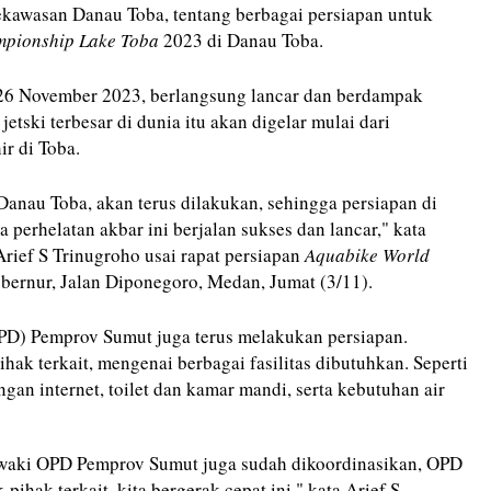
kawasan Danau Toba, tentang berbagai persiapan untuk
mpionship Lake Toba
2023 di Danau Toba.
- 26 November 2023, berlangsung lancar dan berdampak
etski terbesar di dunia itu akan digelar mulai dari
ir di Toba.
anau Toba, akan terus dilakukan, sehingga persiapan di
 perhelatan akbar ini berjalan sukses dan lancar," kata
Arief S Trinugroho usai rapat persiapan
Aquabike World
bernur, Jalan Diponegoro, Medan, Jumat (3/11).
OPD) Pemprov Sumut juga terus melakukan persiapan.
ak terkait, mengenai berbagai fasilitas dibutuhkan. Seperti
ingan internet, toilet dan kamar mandi, serta kebutuhan air
iawaki OPD Pemprov Sumut juga sudah dikoordinasikan, OPD
pihak terkait, kita bergerak cepat ini," kata Arief S