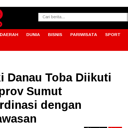
DAERAH
DUNIA
BISNIS
PARIWISATA
SPORT
i Danau Toba Diikuti
prov Sumut
rdinasi dengan
awasan