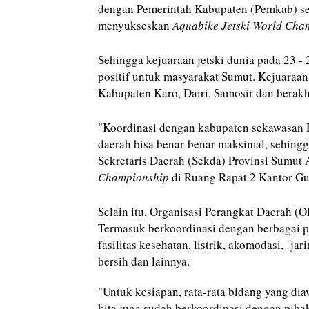
dengan Pemerintah Kabupaten (Pemkab) se
menyukseskan
Aquabike Jetski World Cha
Sehingga kejuaraan jetski dunia pada 23 
positif untuk masyarakat Sumut. Kejuaraan j
Kabupaten Karo, Dairi, Samosir dan berakh
"Koordinasi dengan kabupaten sekawasan D
daerah bisa benar-benar maksimal, sehingga
Sekretaris Daerah (Sekda) Provinsi Sumut 
Championship
di Ruang Rapat 2 Kantor Gu
Selain itu, Organisasi Perangkat Daerah (
Termasuk berkoordinasi dengan berbagai pih
fasilitas kesehatan, listrik, akomodasi, jar
bersih dan lainnya.
"Untuk kesiapan, rata-rata bidang yang d
kita juga sudah berkoordinasi dengan pihak-