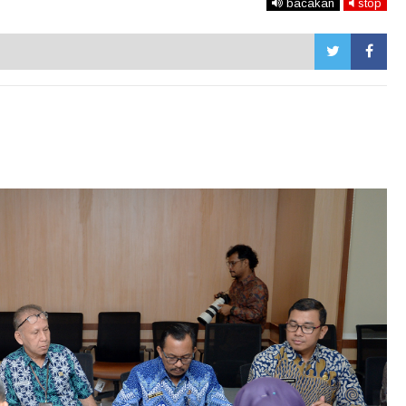
bacakan
stop