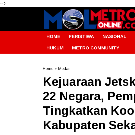
-->
HOME
PERISTIWA
NASIONAL
HUKUM
METRO COMMUNITY
Home
»
Medan
Kejuaraan Jetsk
22 Negara, Pem
Tingkatkan Koo
Kabupaten Sek