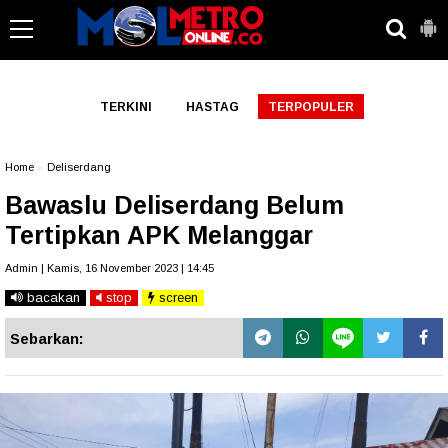
-->
TERKINI
HASTAG
TERPOPULER
Home
»
Deliserdang
Bawaslu Deliserdang Belum
Tertipkan APK Melanggar
Admin | Kamis, 16 November 2023 | 14:45
bacakan
stop
screen
Sebarkan: