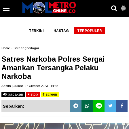
-->
TERKINI
HASTAG
TERPOPULER
Home
»
Serdangbedagai
Satres Narkoba Polres Sergai
Amankan Tersangka Pelaku
Narkoba
Admin | Jumat, 27 Oktober 2023 | 14:38
bacakan
stop
screen
Sebarkan: