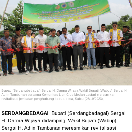
Bupati (Serdangbedagai) Sergai H. Darma Wijaya,Wakil Bupati (Wabup) Sergai H.
Adlin Tambunan bersama Komunitas Lion Club Medan Lestari meresmikan
revitalisasi jembatan penghubung kedua desa, Sabtu (28/10/2023),
SERDANGBEDAGAI
|Bupati (Serdangbedagai) Sergai
H. Darma Wijaya didampingi Wakil Bupati (Wabup)
Sergai H. Adlin Tambunan meresmikan revitalisasi