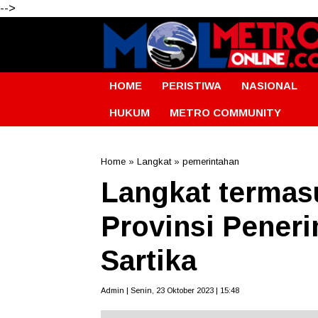
-->
HOME
PERISTIWA
NASIONAL
HUKUM
METRO COMMUNITY
Home
»
Langkat
»
pemerintahan
Langkat termas
Provinsi Pener
Sartika
Admin | Senin, 23 Oktober 2023 | 15:48