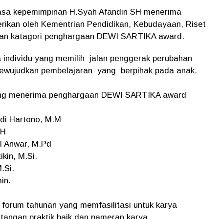
masa kepemimpinan H.Syah Afandin SH menerima
berikan oleh Kementrian Pendidikan, Kebudayaan, Riset
ngan katagori penghargaan DEWI SARTIKA award.
 individu yang memilih jalan penggerak perubahan
mewujudkan pembelajaran yang berpihak pada anak.
yang menerima penghargaan DEWI SARTIKA award
udi Hartono, M.M
SH
l Anwar, M.Pd
kin, M.Si.
.Si.
in.
forum tahunan yang memfasilitasi untuk karya
ntangan praktik baik dan pameran karya.