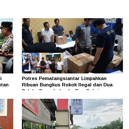
i
Polres Pematangsiantar Limpahkan
utan
Ribuan Bungkus Rokok Ilegal dan Dua
Pelaku Penyeludup ke Bea Cukai