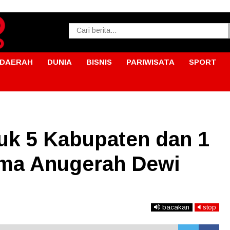
DAERAH
DUNIA
BISNIS
PARIWISATA
SPORT
uk 5 Kabupaten dan 1
ima Anugerah Dewi
bacakan
stop