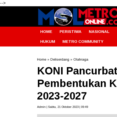
-->
HOME
PERISTIWA
NASIONAL
HUKUM
METRO COMMUNITY
Home
»
Deliserdang
»
Olahraga
KONI Pancurbat
Pembentukan Ko
2023-2027
Admin | Sabtu, 21 Oktober 2023 | 09:49