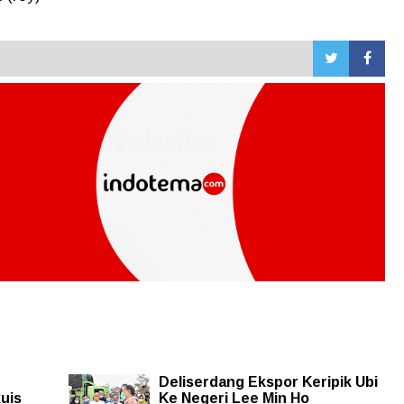
Deliserdang Ekspor Keripik Ubi
uis
Ke Negeri Lee Min Ho