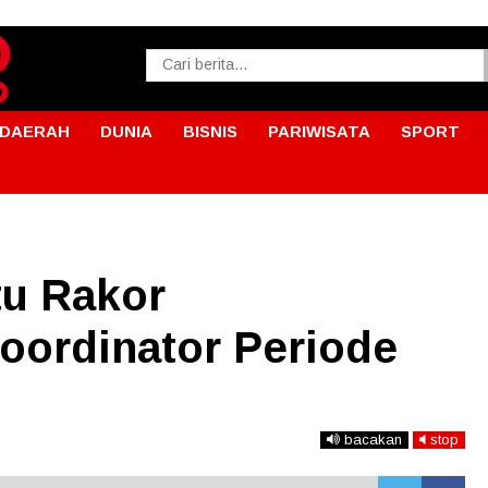
DAERAH
DUNIA
BISNIS
PARIWISATA
SPORT
u Rakor
ordinator Periode
bacakan
stop