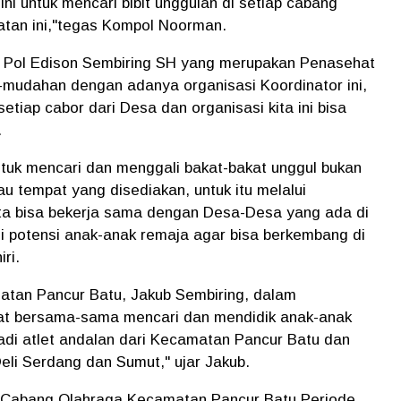
i untuk mencari bibit unggulan di setiap cabang
tan ini,"tegas Kompol Noorman.
a Pol Edison Sembiring SH yang merupakan Penasehat
mudahan dengan adanya organisasi Koordinator ini,
 setiap cabor dari Desa dan organisasi kita ini bisa
.
ntuk mencari dan menggali bakat-bakat unggul bukan
u tempat yang disediakan, untuk itu melalui
ita bisa bekerja sama dengan Desa-Desa yang ada di
 potensi anak-anak remaja agar bisa berkembang di
ri.
tan Pancur Batu, Jakub Sembiring, dalam
pat bersama-sama mencari dan mendidik anak-anak
adi atlet andalan dari Kecamatan Pancur Batu dan
i Serdang dan Sumut," ujar Jakub.
 Cabang Olahraga Kecamatan Pancur Batu Periode