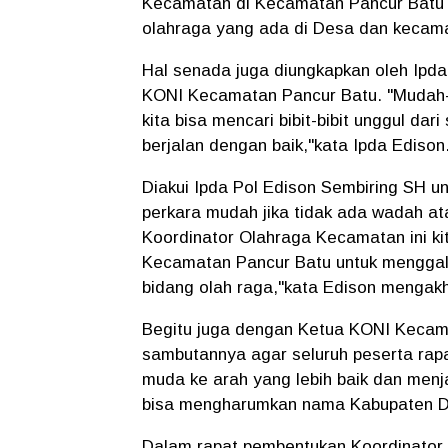
Kecamatan di Kecamatan Pancur Batu in
olahraga yang ada di Desa dan kecama
Hal senada juga diungkapkan oleh Ipd
KONI Kecamatan Pancur Batu. "Mudah-
kita bisa mencari bibit-bibit unggul dari
berjalan dengan baik,"kata Ipda Edison
Diakui Ipda Pol Edison Sembiring SH u
perkara mudah jika tidak ada wadah ata
Koordinator Olahraga Kecamatan ini k
Kecamatan Pancur Batu untuk menggali
bidang olah raga,"kata Edison mengakhi
Begitu juga dengan Ketua KONI Kecama
sambutannya agar seluruh peserta ra
muda ke arah yang lebih baik dan menj
bisa mengharumkan nama Kabupaten Del
Dalam rapat pembentukan Koordinator