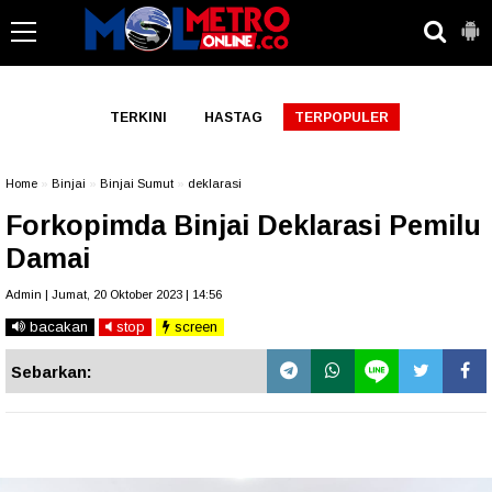
-->
TERKINI
HASTAG
TERPOPULER
Home
»
Binjai
»
Binjai Sumut
»
deklarasi
Forkopimda Binjai Deklarasi Pemilu
Damai
Admin | Jumat, 20 Oktober 2023 | 14:56
bacakan
stop
screen
Sebarkan: