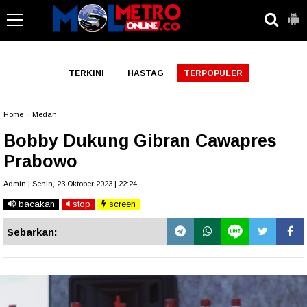
-->
TERKINI
HASTAG
TERPOPULER
Home
»
Medan
Bobby Dukung Gibran Cawapres
Prabowo
Admin | Senin, 23 Oktober 2023 | 22:24
bacakan
stop
screen
Sebarkan: