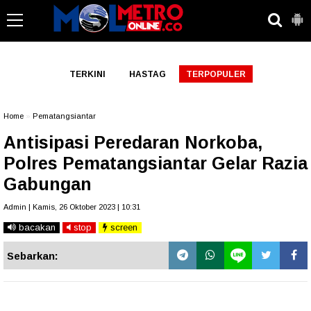
-->
TERKINI
HASTAG
TERPOPULER
Home
»
Pematangsiantar
Antisipasi Peredaran Norkoba,
Polres Pematangsiantar Gelar Razia
Gabungan
Admin | Kamis, 26 Oktober 2023 | 10:31
bacakan
stop
screen
Sebarkan: