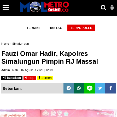
-->
TERKINI
HASTAG
TERPOPULER
Home
»
Simalungun
Fauzi Omar Hadir, Kapolres
Simalungun Pimpin RJ Massal
Admin | Rabu, 02 Agustus 2023 | 12:09
bacakan
stop
screen
Sebarkan: