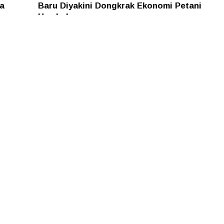
a
Baru Diyakini Dongkrak Ekonomi Petani
Humbahas