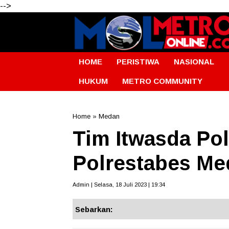
-->
HOME
PERISTIWA
NASIONAL
HUKUM
METRO COMMUNITY
Home
»
Medan
Tim Itwasda Po
Polrestabes Me
Admin | Selasa, 18 Juli 2023 | 19:34
Sebarkan: