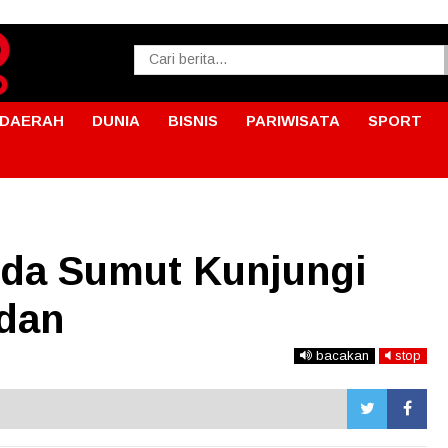
DAERAH
DUNIA
BISNIS
PARIWISATA
SPORT
lda Sumut Kunjungi
dan
bacakan
stop