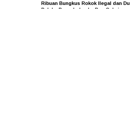
Ribuan Bungkus Rokok Ilegal dan Du
Pelaku Penyeludup ke Bea Cukai