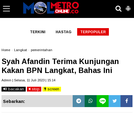
-->
TERKINI
HASTAG
TERPOPULER
Home
»
Langkat
»
pemerintahan
Syah Afandin Terima Kunjungan
Kakan BPN Langkat, Bahas Ini
Admin | Selasa, 11 Juli 2023 | 15:14
bacakan
stop
screen
Sebarkan: