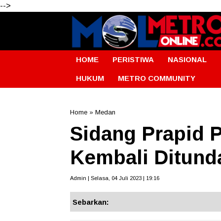
-->
HOME
PERISTIWA
NASIONAL
HUKUM
METRO COMMUNITY
Home
»
Medan
Sidang Prapid 
Kembali Ditund
Admin | Selasa, 04 Juli 2023 | 19:16
Sebarkan: