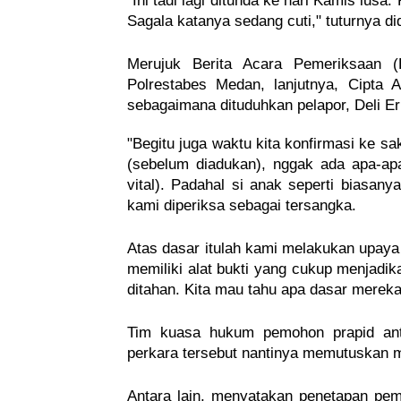
"Ini tadi lagi ditunda ke hari Kamis lus
Sagala katanya sedang cuti," tuturnya d
Merujuk Berita Acara Pemeriksaan (
Polrestabes Medan, lanjutnya, Cipta 
sebagaimana dituduhkan pelapor, Deli Erl
"Begitu juga waktu kita konfirmasi ke 
(sebelum diadukan), nggak ada apa-apa
vital). Padahal si anak seperti biasanya
kami diperiksa sebagai tersangka.
Atas dasar itulah kami melakukan upay
memiliki alat bukti yang cukup menjadi
ditahan. Kita mau tahu apa dasar mereka,
Tim kuasa hukum pemohon prapid ant
perkara tersebut nantinya memutuskan
Antara lain, menyatakan penetapan pe