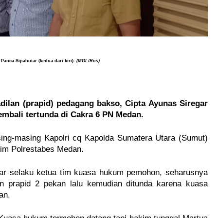
 Panca Sipahutar (kedua dari kiri).
(MOL/Ros)
lan (prapid) pedagang bakso, Cipta Ayunas Siregar
kembali tertunda di Cakra 6 PN Medan.
sing-masing Kapolri cq Kapolda Sumatera Utara (Sumut)
im Polrestabes Medan.
utar selaku ketua tim kuasa hukum pemohon, seharusnya
 prapid 2 pekan lalu kemudian ditunda karena kuasa
an.