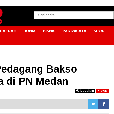
DAERAH
DUNIA
BISNIS
PARIWISATA
SPORT
Pedagang Bakso
a di PN Medan
bacakan
stop