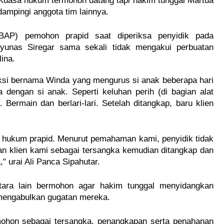
a. Kuasa hukum termohon datang tapi hakim tunggal Martua
idampingi anggota tim lainnya.
BAP) pemohon prapid saat diperiksa penyidik pada
Ayunas Siregar sama sekali tidak mengakui perbuatan
ina.
saksi bernama Winda yang mengurus si anak beberapa hari
 dengan si anak. Seperti keluhan perih (di bagian alat
. Bermain dan berlari-lari. Setelah ditangkap, baru klien
a hukum prapid. Menurut pemahaman kami, penyidik tidak
kan klien kami sebagai tersangka kemudian ditangkap dan
" urai Ali Panca Sipahutar.
ara lain bermohon agar hakim tunggal menyidangkan
 mengabulkan gugatan mereka.
mohon sebagai tersangka, penangkapan serta penahanan