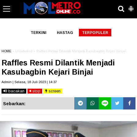
-->
TERKINI
HASTAG
TERPOPULER
HOME
» Unlabelled » Raffles Resmi Dilantik Menjadi Kasubagbin Kejari Binjai
Raffles Resmi Dilantik Menjadi
Kasubagbin Kejari Binjai
Admin | Selasa, 18 Juli 2023 | 14:37
bacakan
stop
screen
Sebarkan: