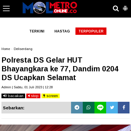
-->
TERKINI
HASTAG
TERPOPULER
Home
»
Deliserdang
Polresta DS Gelar HUT
Bhayangkara ke 77, Dandim 0204
DS Ucapkan Selamat
Admin | Sabtu, 01 Juli 2023 | 12:28
bacakan
stop
screen
Sebarkan: