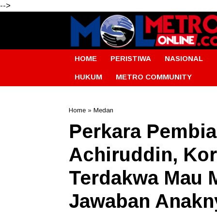
-->
HOME
PERISTIWA
NASIONAL
HUKUM
METRO COMMUNITY
Home
»
Medan
Perkara Pembi
Achiruddin, Ko
Terdakwa Mau M
Jawaban Anakn