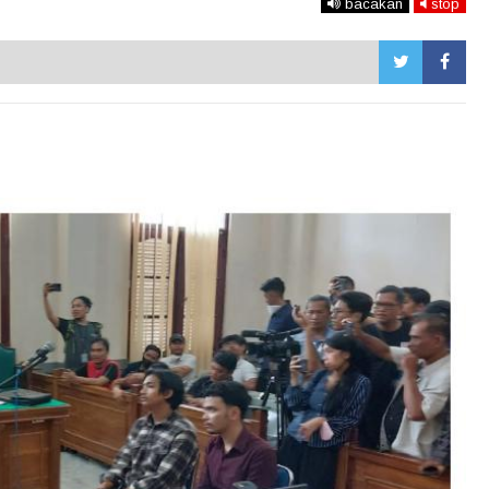
bacakan
stop