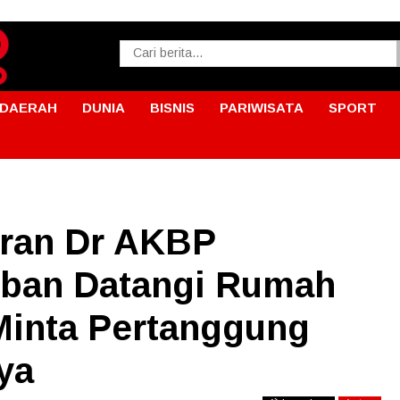
DAERAH
DUNIA
BISNIS
PARIWISATA
SPORT
aran Dr AKBP
rban Datangi Rumah
inta Pertanggung
ya