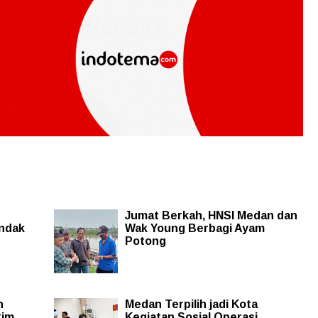
Jumat Berkah, HNSI Medan dan
indak
Wak Young Berbagi Ayam
Potong
n
Medan Terpilih jadi Kota
kim
Kegiatan Sosial Operasi