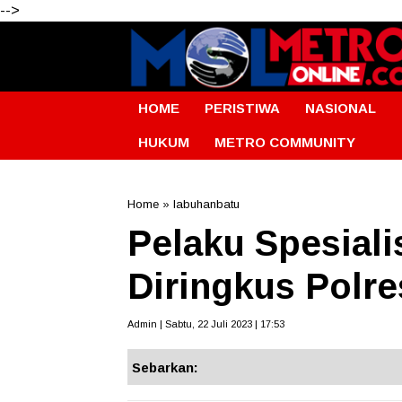
-->
HOME
PERISTIWA
NASIONAL
HUKUM
METRO COMMUNITY
Home
»
labuhanbatu
Pelaku Spesial
Diringkus Polr
Admin | Sabtu, 22 Juli 2023 | 17:53
Sebarkan: