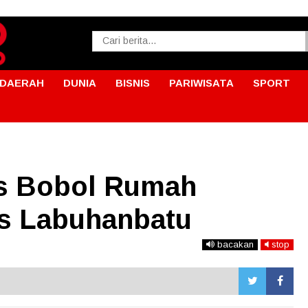
DAERAH
DUNIA
BISNIS
PARIWISATA
SPORT
is Bobol Rumah
es Labuhanbatu
bacakan
stop