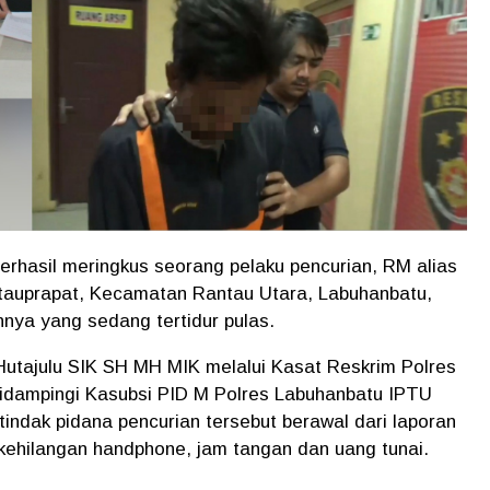
hasil meringkus seorang pelaku pencurian, RM alias
ntauprapat, Kecamatan Rantau Utara, Labuhanbatu,
ya yang sedang tertidur pulas.
utajulu SIK SH MH MIK melalui Kasat Reskrim Polres
idampingi Kasubsi PID M Polres Labuhanbatu IPTU
ndak pidana pencurian tersebut berawal dari laporan
kehilangan handphone, jam tangan dan uang tunai.