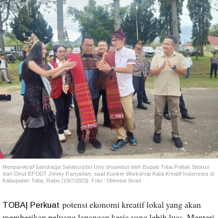
Menparekraf Sandiaga Salahuddin Uno disambut oleh Bupati Toba Poltak Sitorus
dan Dirut BPODT Jimmy Panjaitan, saat Kunker Workshop Kata Kreatif Indonesia di
Kabupaten Toba, Rabu (19/7/2023). Foto : Olmessi Sirait
potensi ekonomi kreatif lokal yang akan
TOBA| Perkuat
memberikan peluang lapangan kerja yang lebih luas, Menteri