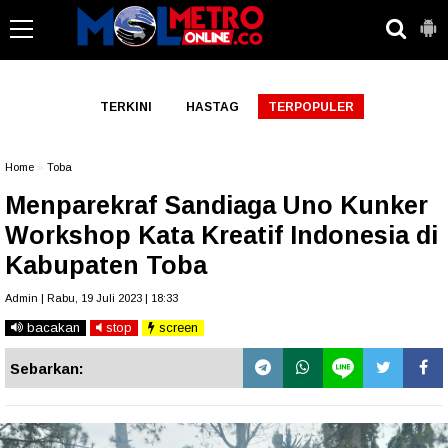
-->
TERKINI
HASTAG
TERPOPULER
Home
»
Toba
Menparekraf Sandiaga Uno Kunker
Workshop Kata Kreatif Indonesia di
Kabupaten Toba
Admin | Rabu, 19 Juli 2023 | 18:33
bacakan
stop
screen
Sebarkan: