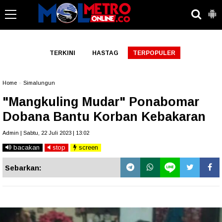
-->
TERKINI
HASTAG
TERPOPULER
Home
»
Simalungun
"Mangkuling Mudar" Ponabomar
Dobana Bantu Korban Kebakaran
Admin | Sabtu, 22 Juli 2023 | 13:02
bacakan
stop
screen
Sebarkan: