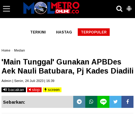
-->
TERKINI
HASTAG
TERPOPULER
Home
»
Medan
'Main Tunggal' Gunakan APBDes
Aek Nauli Batubara, Pj Kades Diadili
Admin | Senin, 24 Juli 2023 | 16:39
bacakan
stop
screen
Sebarkan: