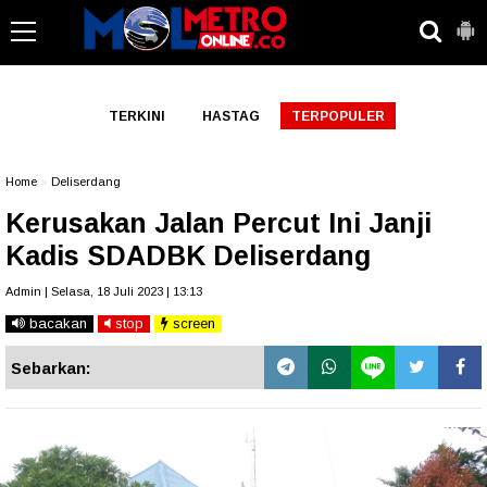
-->
TERKINI
HASTAG
TERPOPULER
Home
»
Deliserdang
Kerusakan Jalan Percut Ini Janji
Kadis SDADBK Deliserdang
Admin | Selasa, 18 Juli 2023 | 13:13
bacakan
stop
screen
Sebarkan: