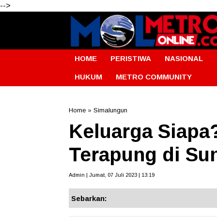
-->
HOME
PERISTIWA
NASIONAL
HUKUM
METRO COMMUNITY
Home
»
Simalungun
Keluarga Siapa
Terapung di Su
Admin | Jumat, 07 Juli 2023 | 13:19
Sebarkan: