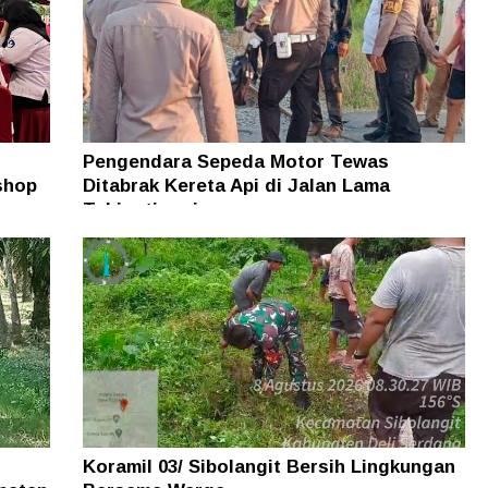
Pengendara Sepeda Motor Tewas
shop
Ditabrak Kereta Api di Jalan Lama
Tebingtinggi
Koramil 03/ Sibolangit Bersih Lingkungan