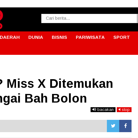
DAERAH
DUNIA
BISNIS
PARIWISATA
SPORT
? Miss X Ditemukan
ngai Bah Bolon
bacakan
stop