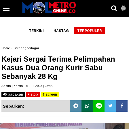
-->
TERKINI
HASTAG
TERPOPULER
Home
»
Serdangbedagai
Kejari Sergai Terima Pelimpahan
Kasus Dua Orang Kurir Sabu
Sebanyak 28 Kg
Admin | Kamis, 06 Juli 2023 | 23:45
bacakan
stop
screen
Sebarkan: