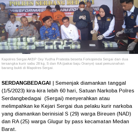
Kapolres Sergai AKBP Oxy Yudha Pratesta beserta Forkopimda Sergai dan dua
tersangka kurir sabu 28 kg, S dan RA (pakai baju Oranye) saat pemusnahan
barang bukti di Mapolres Sergai.
SERDANGBEDAGAI
| Semenjak diamankan tanggal
(1/5/2023) kira-kira lebih 60 hari, Satuan Narkoba Polres
Serdangbedagai (Sergai) menyerahkan atau
melimpahkan ke Kejari Sergai dua pelaku kurir narkoba
yang diamankan berinisial S (29) warga Bireuen (NAD)
dan RA (25) warga Glugur by pass kecamatan Medan
Barat.