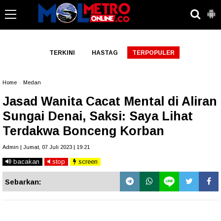
-->
TERKINI
HASTAG
TERPOPULER
Home
»
Medan
Jasad Wanita Cacat Mental di Aliran
Sungai Denai, Saksi: Saya Lihat
Terdakwa Bonceng Korban
Admin | Jumat, 07 Juli 2023 | 19:21
bacakan
stop
screen
Sebarkan: