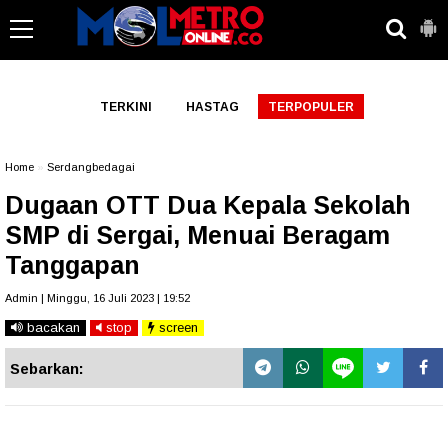
-->
TERKINI
HASTAG
TERPOPULER
Home
»
Serdangbedagai
Dugaan OTT Dua Kepala Sekolah
SMP di Sergai, Menuai Beragam
Tanggapan
Admin | Minggu, 16 Juli 2023 | 19:52
bacakan
stop
screen
Sebarkan: