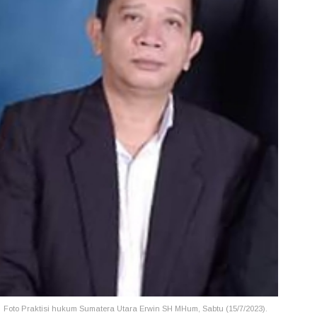
Foto Praktisi hukum Sumatera Utara Erwin SH MHum, Sabtu (15/7/2023).