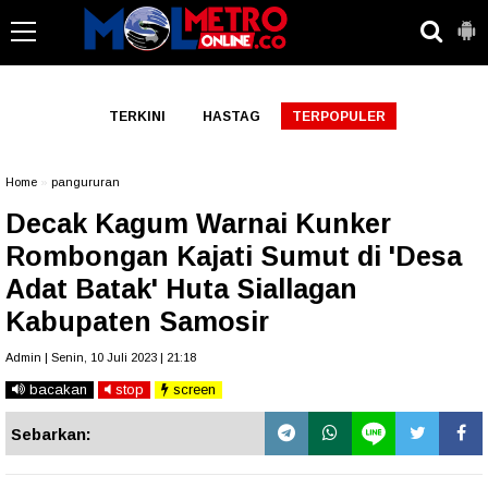
-->
TERKINI
HASTAG
TERPOPULER
Home
»
pangururan
Decak Kagum Warnai Kunker
Rombongan Kajati Sumut di 'Desa
Adat Batak' Huta Siallagan
Kabupaten Samosir
Admin | Senin, 10 Juli 2023 | 21:18
bacakan
stop
screen
Sebarkan: