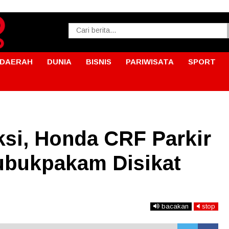
DAERAH
DUNIA
BISNIS
PARIWISATA
SPORT
si, Honda CRF Parkir
Lubukpakam Disikat
bacakan
stop