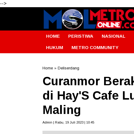
-->
HOME
PERISTIWA
NASIONAL
HUKUM
METRO COMMUNITY
Home
»
Deliserdang
Curanmor Berak
di Hay'S Cafe 
Maling
Admin | Rabu, 19 Juli 2023 | 10:45