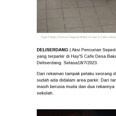
Tiga Pelaku Pencuri Sepeda Motor di Hay'S Cafe Lubu
DELISERDANG
| Aksi Pencurian Sep
yang terparkir di Hay'S Cafe Desa B
Deliserdang. Selasa18/7/2023.
Dari rekaman tampak pelaku seorang di
sudah ada didalam area parkir. Dari 
masih berusia muda dan dua rekannya 
sekolah.