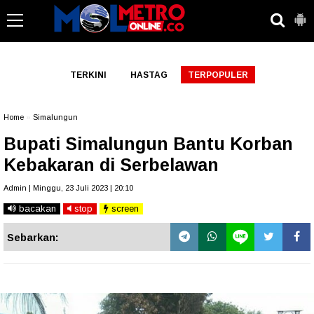
-->
TERKINI
HASTAG
TERPOPULER
Home
»
Simalungun
Bupati Simalungun Bantu Korban
Kebakaran di Serbelawan
Admin | Minggu, 23 Juli 2023 | 20:10
bacakan
stop
screen
Sebarkan: