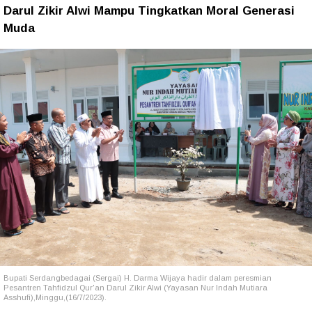
Darul Zikir Alwi Mampu Tingkatkan Moral Generasi
Muda
Bupati Serdangbedagai (Sergai) H. Darma Wijaya hadir dalam peresmian
Pesantren Tahfidzul Qur'an Darul Zikir Alwi (Yayasan Nur Indah Mutiara
Asshufi),Minggu,(16/7/2023).