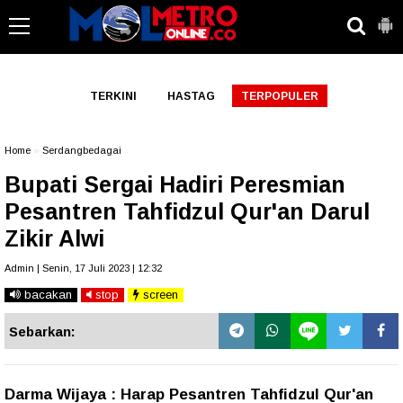
-->
TERKINI
HASTAG
TERPOPULER
Home
»
Serdangbedagai
Bupati Sergai Hadiri Peresmian
Pesantren Tahfidzul Qur'an Darul
Zikir Alwi
Admin | Senin, 17 Juli 2023 | 12:32
bacakan
stop
screen
Sebarkan:
Darma Wijaya : Harap Pesantren Tahfidzul Qur'an