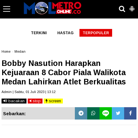
-->
TERKINI
HASTAG
TERPOPULER
Home
»
Medan
Bobby Nasution Harapkan
Kejuaraan 8 Cabor Piala Walikota
Medan Lahirkan Atlet Berkualitas
Admin | Sabtu, 01 Juli 2023 | 13:12
bacakan
stop
screen
Sebarkan: