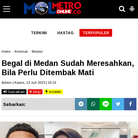
-->
TERKINI
HASTAG
TERPOPULER
Home
»
Kriminal
»
Medan
Begal di Medan Sudah Meresahkan,
Bila Perlu Ditembak Mati
Admin | Kamis, 13 Juli 2023 | 10:16
bacakan
stop
screen
Sebarkan: