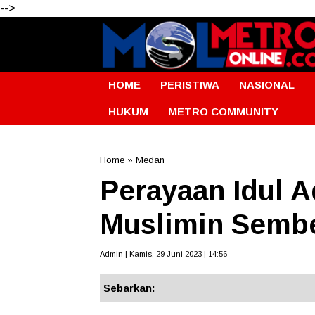
-->
HOME
PERISTIWA
NASIONAL
HUKUM
METRO COMMUNITY
Home
»
Medan
Perayaan Idul 
Muslimin Sembe
Admin | Kamis, 29 Juni 2023 | 14:56
Sebarkan: