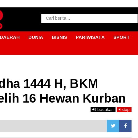
DAERAH
DUNIA
BISNIS
PARIWISATA
SPORT
Adha 1444 H, BKM
lih 16 Hewan Kurban
bacakan
stop