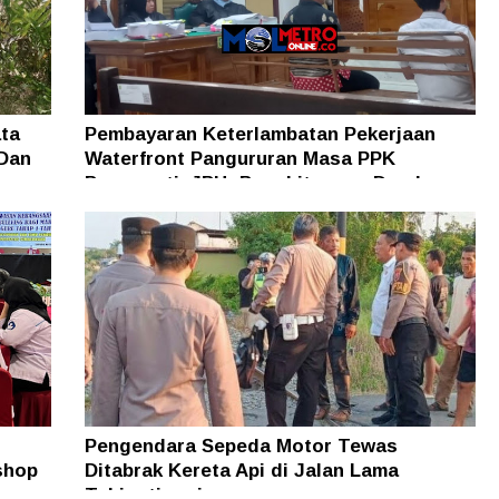
ta
Pembayaran Keterlambatan Pekerjaan
 Dan
Waterfront Pangururan Masa PPK
Pengganti, JPU: Penghitungan Denda
Berdasarkan MC
Pengendara Sepeda Motor Tewas
shop
Ditabrak Kereta Api di Jalan Lama
Tebingtinggi