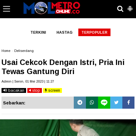
-->
TERKINI
HASTAG
TERPOPULER
Home
»
Deliserdang
Usai Cekcok Dengan Istri, Pria Ini
Tewas Gantung Diri
Admin | Senin, 01 Mei 2023 | 11:27
bacakan
stop
screen
Sebarkan: