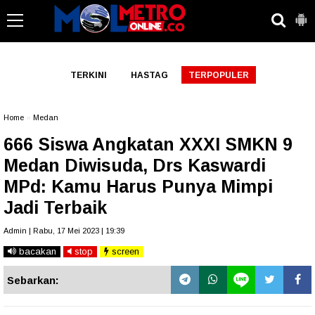
-->
TERKINI
HASTAG
TERPOPULER
Home
»
Medan
666 Siswa Angkatan XXXI SMKN 9
Medan Diwisuda, Drs Kaswardi
MPd: Kamu Harus Punya Mimpi
Jadi Terbaik
Admin | Rabu, 17 Mei 2023 | 19:39
bacakan
stop
screen
Sebarkan: