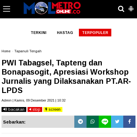
-->
TERKINI
HASTAG
TERPOPULER
Home
»
Tapanuli Tengah
PWI Tabagsel, Tapteng dan
Bonapasogit, Apresiasi Workshop
Jurnalis yang Dilaksanakan PT.AR-
LPDS
Admin | Kamis, 09 Desember 2021 | 10:32
bacakan
stop
screen
Sebarkan: