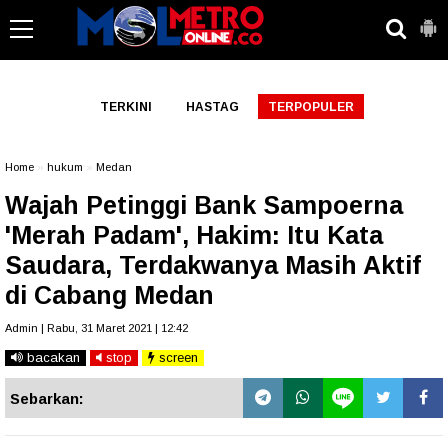
-->
TERKINI
HASTAG
TERPOPULER
Home
»
hukum
»
Medan
Wajah Petinggi Bank Sampoerna
'Merah Padam', Hakim: Itu Kata
Saudara, Terdakwanya Masih Aktif
di Cabang Medan
Admin | Rabu, 31 Maret 2021 | 12:42
bacakan
stop
screen
Sebarkan: