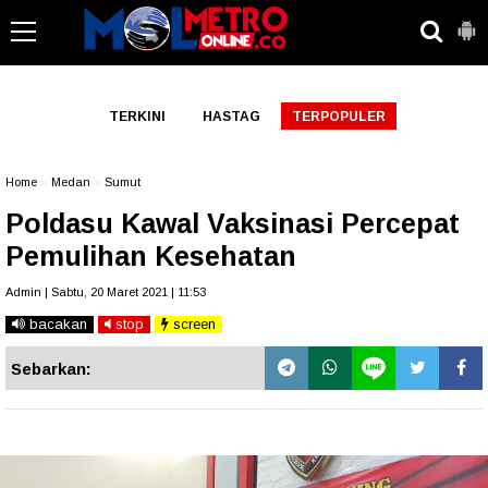
-->
TERKINI
HASTAG
TERPOPULER
Home
»
Medan
»
Sumut
Poldasu Kawal Vaksinasi Percepat
Pemulihan Kesehatan
Admin | Sabtu, 20 Maret 2021 | 11:53
bacakan
stop
screen
Sebarkan: