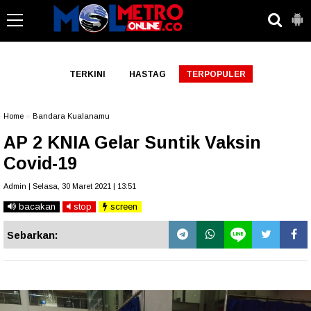
-->
TERKINI
HASTAG
TERPOPULER
Home
»
Bandara Kualanamu
AP 2 KNIA Gelar Suntik Vaksin
Covid-19
Admin | Selasa, 30 Maret 2021 | 13:51
bacakan
stop
screen
Sebarkan: